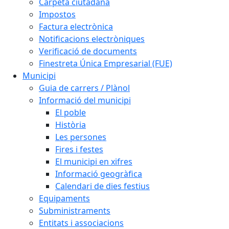
Carpeta ciutadana
Impostos
Factura electrònica
Notificacions electròniques
Verificació de documents
Finestreta Única Empresarial (FUE)
Municipi
Guia de carrers / Plànol
Informació del municipi
El poble
Història
Les persones
Fires i festes
El municipi en xifres
Informació geogràfica
Calendari de dies festius
Equipaments
Subministraments
Entitats i associacions