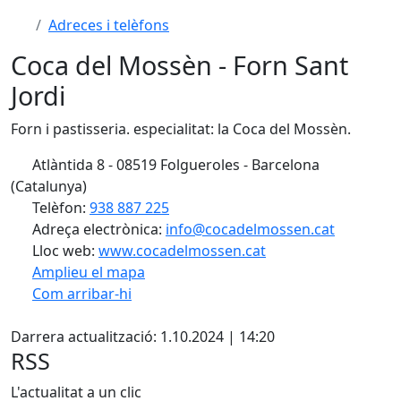
Adreces i telèfons
Coca del Mossèn - Forn Sant
Jordi
Forn i pastisseria. especialitat: la Coca del Mossèn.
Atlàntida 8 - 08519 Folgueroles - Barcelona
(Catalunya)
Telèfon:
938 887 225
Adreça electrònica:
info@cocadelmossen.cat
Lloc web:
www.cocadelmossen.cat
Amplieu el mapa
Com arribar-hi
Leaflet
| ©
OpenStreetMap
contributors
X
+
Darrera actualització: 1.10.2024 | 14:20
−
RSS
L'actualitat a un clic