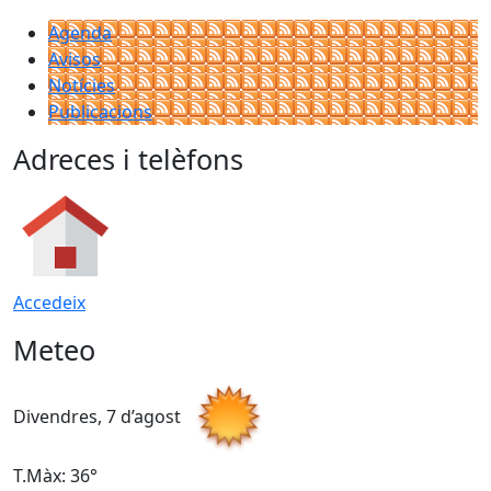
Agenda
Avisos
Notícies
Publicacions
Adreces i telèfons
Accedeix
Meteo
Divendres, 7 d’agost
D
T.Màx: 36°
T