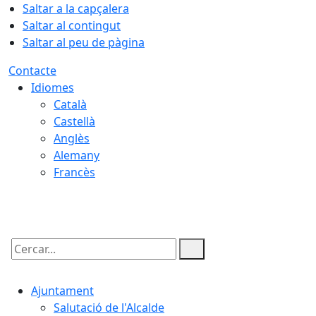
Saltar a la capçalera
Saltar al contingut
Saltar al peu de pàgina
Contacte
Idiomes
Català
Castellà
Anglès
Alemany
Francès
06.08.2026 | 16:12
Cercar:
Ajuntament
Salutació de l'Alcalde