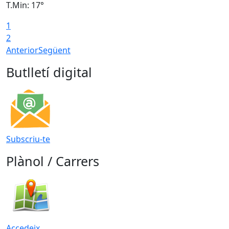
T.Min: 17°
T
1
T
2
Anterior
Següent
Butlletí digital
Subscriu-te
Plànol / Carrers
Accedeix