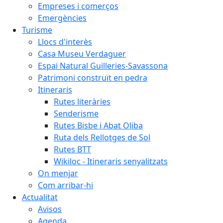
Empreses i comerços
Emergències
Turisme
Llocs d'interès
Casa Museu Verdaguer
Espai Natural Guilleries-Savassona
Patrimoni construït en pedra
Itineraris
Rutes literàries
Senderisme
Rutes Bisbe i Abat Oliba
Ruta dels Rellotges de Sol
Rutes BTT
Wikiloc - Itineraris senyalitzats
On menjar
Com arribar-hi
Actualitat
Avisos
Agenda