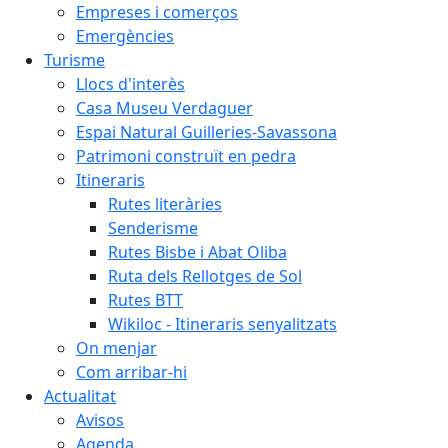
Empreses i comerços
Emergències
Turisme
Llocs d'interès
Casa Museu Verdaguer
Espai Natural Guilleries-Savassona
Patrimoni construït en pedra
Itineraris
Rutes literàries
Senderisme
Rutes Bisbe i Abat Oliba
Ruta dels Rellotges de Sol
Rutes BTT
Wikiloc - Itineraris senyalitzats
On menjar
Com arribar-hi
Actualitat
Avisos
Agenda