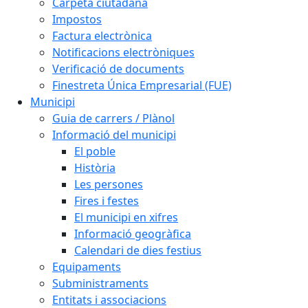
Carpeta ciutadana
Impostos
Factura electrònica
Notificacions electròniques
Verificació de documents
Finestreta Única Empresarial (FUE)
Municipi
Guia de carrers / Plànol
Informació del municipi
El poble
Història
Les persones
Fires i festes
El municipi en xifres
Informació geogràfica
Calendari de dies festius
Equipaments
Subministraments
Entitats i associacions