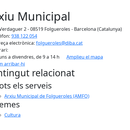
xiu Municipal
 Verdaguer 2 - 08519 Folgueroles - Barcelona (Catalunya)
èfon:
938 122 054
eça electrònica:
folgueroles@diba.cat
ari:
luns a divendres, de 9 a 14 h
Amplieu el mapa
 arribar-hi
Leaflet
| ©
OpenStreetMap
con
tingut relacionat
ots els serveis
Arxiu Municipal de Folgueroles (AMFO)
emes
Cultura