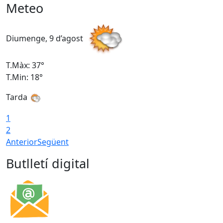
Meteo
Diumenge, 9 d’agost
D
T.Màx: 37°
T
T.Min: 18°
T
Tarda
T
1
2
Anterior
Següent
Butlletí digital