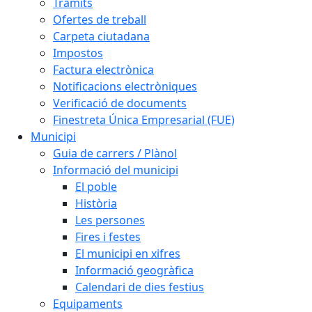
Tràmits
Ofertes de treball
Carpeta ciutadana
Impostos
Factura electrònica
Notificacions electròniques
Verificació de documents
Finestreta Única Empresarial (FUE)
Municipi
Guia de carrers / Plànol
Informació del municipi
El poble
Història
Les persones
Fires i festes
El municipi en xifres
Informació geogràfica
Calendari de dies festius
Equipaments