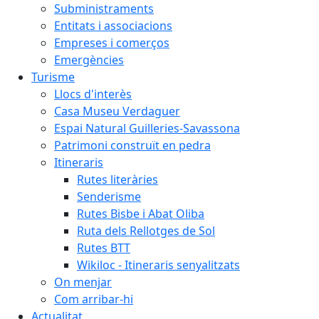
Subministraments
Entitats i associacions
Empreses i comerços
Emergències
Turisme
Llocs d'interès
Casa Museu Verdaguer
Espai Natural Guilleries-Savassona
Patrimoni construït en pedra
Itineraris
Rutes literàries
Senderisme
Rutes Bisbe i Abat Oliba
Ruta dels Rellotges de Sol
Rutes BTT
Wikiloc - Itineraris senyalitzats
On menjar
Com arribar-hi
Actualitat