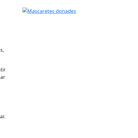
Mascaretes donades
s,
tir
nar
ar.