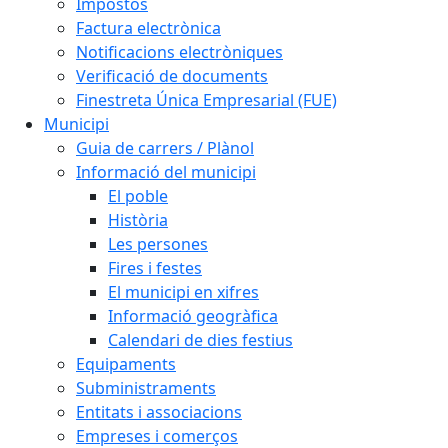
Impostos
Factura electrònica
Notificacions electròniques
Verificació de documents
Finestreta Única Empresarial (FUE)
Municipi
Guia de carrers / Plànol
Informació del municipi
El poble
Història
Les persones
Fires i festes
El municipi en xifres
Informació geogràfica
Calendari de dies festius
Equipaments
Subministraments
Entitats i associacions
Empreses i comerços