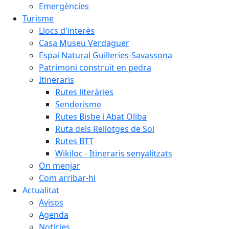
Emergències
Turisme
Llocs d'interès
Casa Museu Verdaguer
Espai Natural Guilleries-Savassona
Patrimoni construït en pedra
Itineraris
Rutes literàries
Senderisme
Rutes Bisbe i Abat Oliba
Ruta dels Rellotges de Sol
Rutes BTT
Wikiloc - Itineraris senyalitzats
On menjar
Com arribar-hi
Actualitat
Avisos
Agenda
Notícies