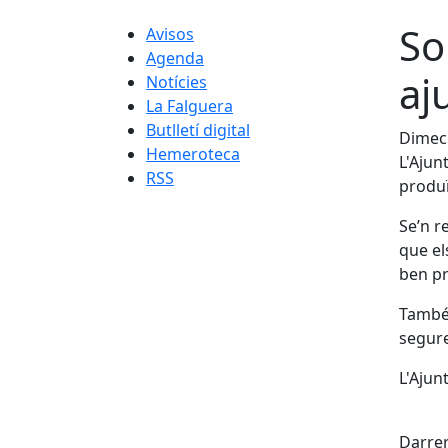
So
Avisos
Agenda
aj
Notícies
La Falguera
Butlletí digital
Dimecr
Hemeroteca
L'Ajun
RSS
produï
Se’n r
que el
ben pr
També 
segure
L'Ajun
X
Darrer