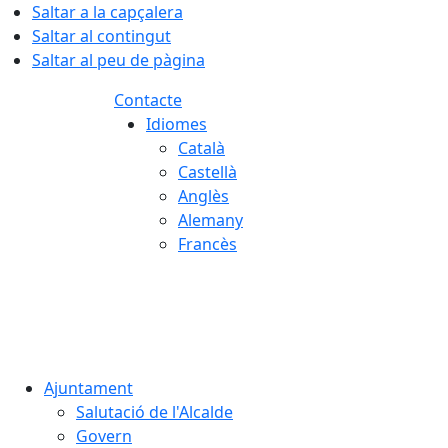
Saltar a la capçalera
Saltar al contingut
Saltar al peu de pàgina
Contacte
Idiomes
Català
Castellà
Anglès
Alemany
Francès
08.08.2026 | 04:02
Ajuntament
Salutació de l'Alcalde
Govern