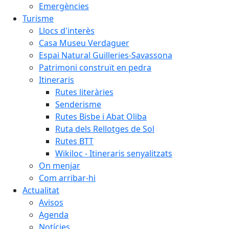
Emergències
Turisme
Llocs d'interès
Casa Museu Verdaguer
Espai Natural Guilleries-Savassona
Patrimoni construït en pedra
Itineraris
Rutes literàries
Senderisme
Rutes Bisbe i Abat Oliba
Ruta dels Rellotges de Sol
Rutes BTT
Wikiloc - Itineraris senyalitzats
On menjar
Com arribar-hi
Actualitat
Avisos
Agenda
Notícies