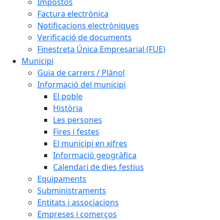
Impostos
Factura electrònica
Notificacions electròniques
Verificació de documents
Finestreta Única Empresarial (FUE)
Municipi
Guia de carrers / Plànol
Informació del municipi
El poble
Història
Les persones
Fires i festes
El municipi en xifres
Informació geogràfica
Calendari de dies festius
Equipaments
Subministraments
Entitats i associacions
Empreses i comerços