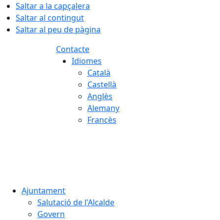
Saltar a la capçalera
Saltar al contingut
Saltar al peu de pàgina
Contacte
Idiomes
Català
Castellà
Anglès
Alemany
Francès
07.08.2026 | 21:59
Ajuntament
Salutació de l'Alcalde
Govern