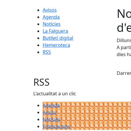
No
Avisos
Agenda
d'
Notícies
La Falguera
Butlletí digital
Dillun
Hemeroteca
A part
RSS
dies h
X
Darrer
RSS
L'actualitat a un clic
Agenda
Avisos
Notícies
Publicacions