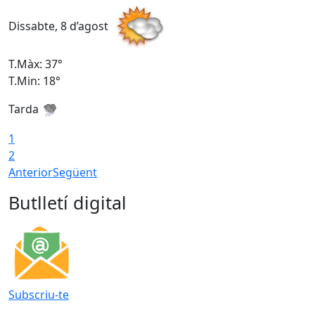
Dissabte, 8 d’agost
D
T.Màx: 37°
T
T.Min: 18°
T
Tarda
T
1
2
Anterior
Següent
Butlletí digital
Subscriu-te