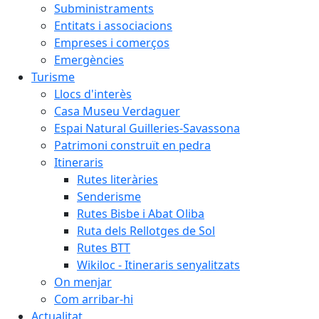
Subministraments
Entitats i associacions
Empreses i comerços
Emergències
Turisme
Llocs d'interès
Casa Museu Verdaguer
Espai Natural Guilleries-Savassona
Patrimoni construït en pedra
Itineraris
Rutes literàries
Senderisme
Rutes Bisbe i Abat Oliba
Ruta dels Rellotges de Sol
Rutes BTT
Wikiloc - Itineraris senyalitzats
On menjar
Com arribar-hi
Actualitat