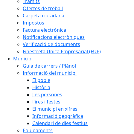
Tràmits
Ofertes de treball
Carpeta ciutadana
Impostos
Factura electrònica
Notificacions electròniques
Verificació de documents
Finestreta Única Empresarial (FUE)
Municipi
Guia de carrers / Plànol
Informació del municipi
El poble
Història
Les persones
Fires i festes
El municipi en xifres
Informació geogràfica
Calendari de dies festius
Equipaments