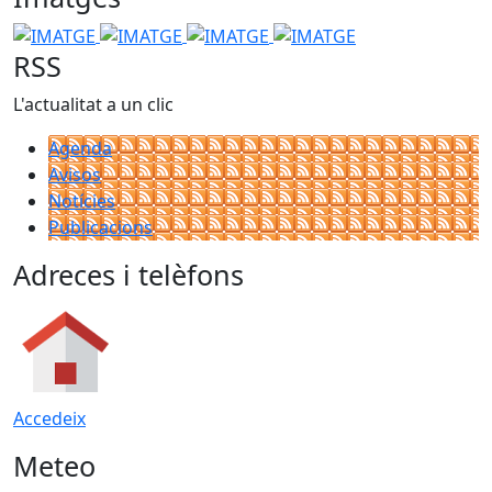
IMATGE
IMATGE
IMATGE
IMATGE
RSS
L'actualitat a un clic
Agenda
Avisos
Notícies
Publicacions
Adreces i telèfons
Accedeix
Meteo