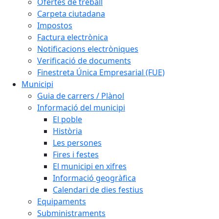
Ofertes de treball
Carpeta ciutadana
Impostos
Factura electrònica
Notificacions electròniques
Verificació de documents
Finestreta Única Empresarial (FUE)
Municipi
Guia de carrers / Plànol
Informació del municipi
El poble
Història
Les persones
Fires i festes
El municipi en xifres
Informació geogràfica
Calendari de dies festius
Equipaments
Subministraments