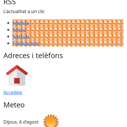
RSS
L'actualitat a un clic
Agenda
Avisos
Notícies
Publicacions
Adreces i telèfons
Accedeix
Meteo
Dijous, 6 d’agost
D