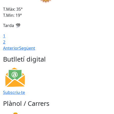
T.Màx: 35°
T
T.Min: 19°
T
Tarda
1
2
Anterior
Següent
Butlletí digital
Subscriu-te
Plànol / Carrers