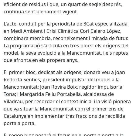
eficient de residus i que, un quart de segle després,
continua sent plenament vigent.
L'acte, conduït per la periodista de 3Cat especialitzada
en Medi Ambient i Crisi Climàtica Cori Calero López,
combinarà memòria, reconeixement i mirada de futur.
La programació s'articula en tres blocs: els orígens del
model, la seva evolució a la Mancomunitat, i els reptes
que afronta en els propers anys.
El primer bloc, dedicat als orígens, donarà veu a Joan
Redorta Senties, president impulsor del model a la
Mancomunitat; Joan Rovira Boix, regidor impulsor a
Tona; i Margarida Feliu Portabella, alcaldessa de
Viladrau, per recordar el context inicial i la visió pionera
que va situar la Mancomunitat com el primer ens de
Catalunya en implementar tres fraccions de recollida
porta a porta.
El segon bloc posarà el focus en el porta a porta a la