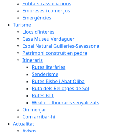
Entitats i associacions
Empreses i comerços
Emergències
Turisme
Llocs d'interès
Casa Museu Verdaguer
Espai Natural Guilleries-Savassona
Patrimoni construït en pedra
Itineraris
Rutes literàries
Senderisme
Rutes Bisbe i Abat Oliba
Ruta dels Rellotges de Sol
Rutes BTT
Wikiloc - Itineraris senyalitzats
On menjar
Com arribar-hi
Actualitat
Avisos