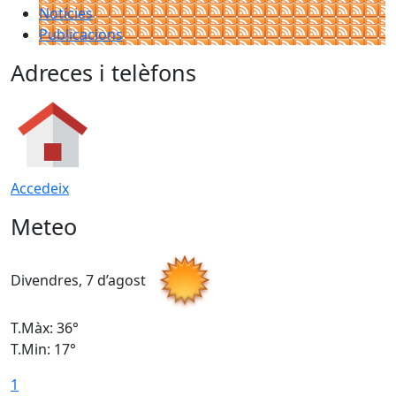
Notícies
Publicacions
Adreces i telèfons
Accedeix
Meteo
Divendres, 7 d’agost
D
T.Màx: 36°
T
T.Min: 17°
T
1
T