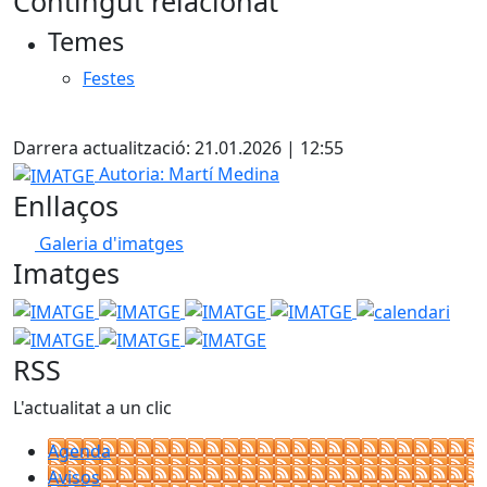
Contingut relacionat
Temes
Festes
X
Darrera actualització: 21.01.2026 | 12:55
IMATGE
Autoria: Martí Medina
Enllaços
Galeria d'imatges
Imatges
IMATGE
IMATGE
IMATGE
IMATGE
calendari
IMA
IMATGE
IMATGE
RSS
L'actualitat a un clic
Agenda
Avisos