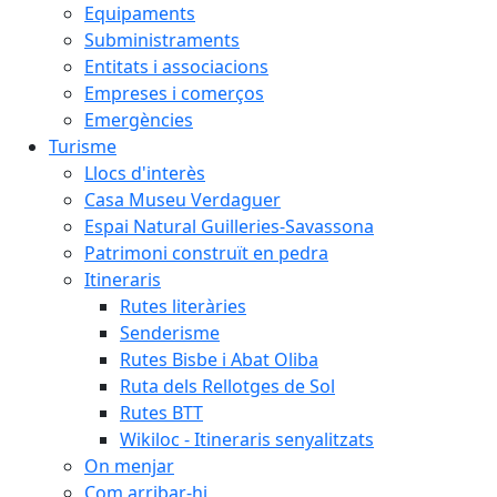
Equipaments
Subministraments
Entitats i associacions
Empreses i comerços
Emergències
Turisme
Llocs d'interès
Casa Museu Verdaguer
Espai Natural Guilleries-Savassona
Patrimoni construït en pedra
Itineraris
Rutes literàries
Senderisme
Rutes Bisbe i Abat Oliba
Ruta dels Rellotges de Sol
Rutes BTT
Wikiloc - Itineraris senyalitzats
On menjar
Com arribar-hi