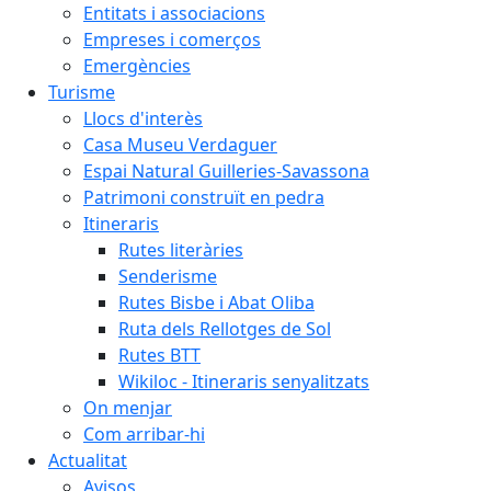
Entitats i associacions
Empreses i comerços
Emergències
Turisme
Llocs d'interès
Casa Museu Verdaguer
Espai Natural Guilleries-Savassona
Patrimoni construït en pedra
Itineraris
Rutes literàries
Senderisme
Rutes Bisbe i Abat Oliba
Ruta dels Rellotges de Sol
Rutes BTT
Wikiloc - Itineraris senyalitzats
On menjar
Com arribar-hi
Actualitat
Avisos