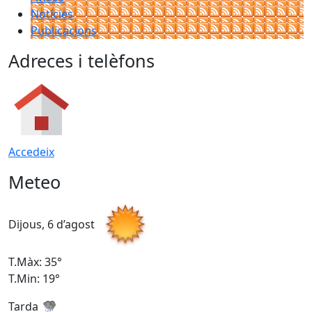
Notícies
Publicacions
Adreces i telèfons
Accedeix
Meteo
Dijous, 6 d’agost
D
T.Màx: 35°
T
T.Min: 19°
T
Tarda