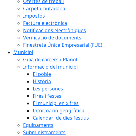
Ofertes de treball
Carpeta ciutadana
Impostos
Factura electrònica
Notificacions electròniques
Verificació de documents
Finestreta Única Empresarial (FUE)
Municipi
Guia de carrers / Plànol
Informació del municipi
El poble
Història
Les persones
Fires i festes
El municipi en xifres
Informació geogràfica
Calendari de dies festius
Equipaments
Subministraments