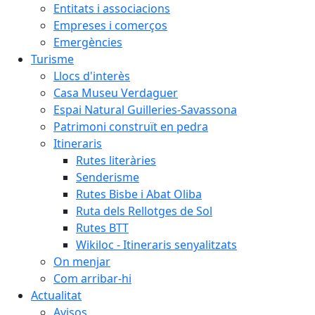
Entitats i associacions
Empreses i comerços
Emergències
Turisme
Llocs d'interès
Casa Museu Verdaguer
Espai Natural Guilleries-Savassona
Patrimoni construït en pedra
Itineraris
Rutes literàries
Senderisme
Rutes Bisbe i Abat Oliba
Ruta dels Rellotges de Sol
Rutes BTT
Wikiloc - Itineraris senyalitzats
On menjar
Com arribar-hi
Actualitat
Avisos