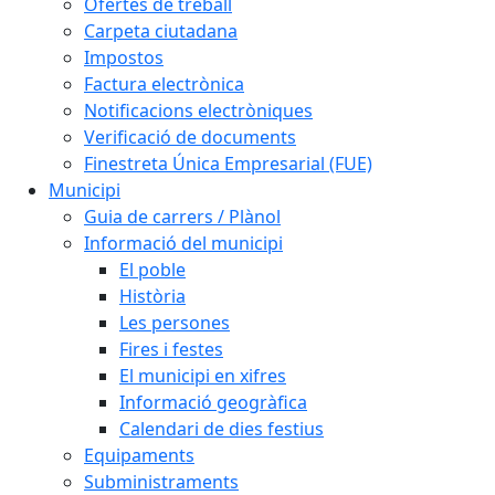
Ofertes de treball
Carpeta ciutadana
Impostos
Factura electrònica
Notificacions electròniques
Verificació de documents
Finestreta Única Empresarial (FUE)
Municipi
Guia de carrers / Plànol
Informació del municipi
El poble
Història
Les persones
Fires i festes
El municipi en xifres
Informació geogràfica
Calendari de dies festius
Equipaments
Subministraments