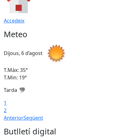
Accedeix
Meteo
Dijous, 6 d’agost
D
T.Màx: 35°
T
T.Min: 19°
T
Tarda
1
2
Anterior
Següent
Butlletí digital