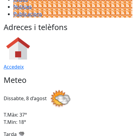
Notícies
Publicacions
Adreces i telèfons
Accedeix
Meteo
Dissabte, 8 d’agost
D
T.Màx: 37°
T
T.Min: 18°
T
Tarda
T