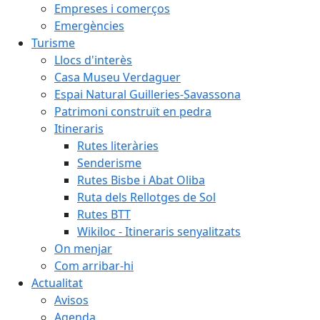
Empreses i comerços
Emergències
Turisme
Llocs d'interès
Casa Museu Verdaguer
Espai Natural Guilleries-Savassona
Patrimoni construït en pedra
Itineraris
Rutes literàries
Senderisme
Rutes Bisbe i Abat Oliba
Ruta dels Rellotges de Sol
Rutes BTT
Wikiloc - Itineraris senyalitzats
On menjar
Com arribar-hi
Actualitat
Avisos
Agenda