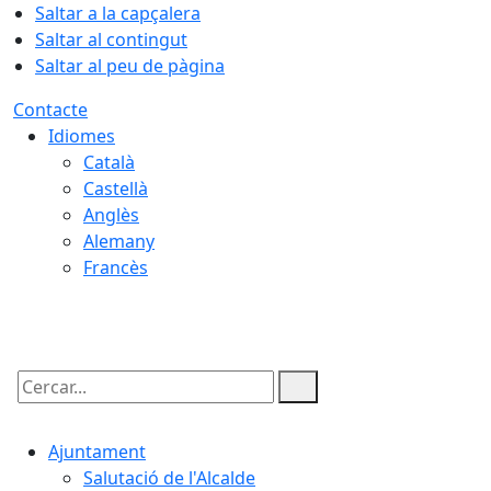
Saltar a la capçalera
Saltar al contingut
Saltar al peu de pàgina
Contacte
Idiomes
Català
Castellà
Anglès
Alemany
Francès
08.08.2026 | 03:12
Cercar:
Ajuntament
Salutació de l'Alcalde