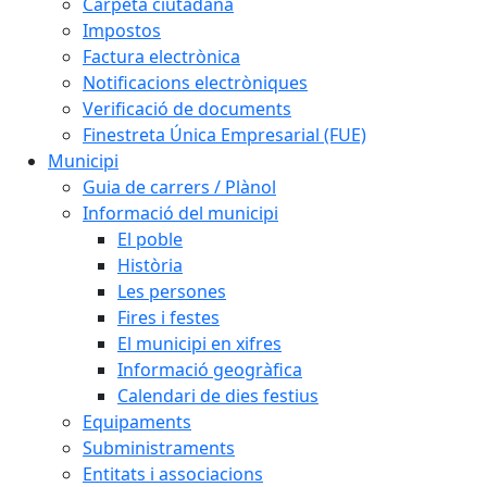
Carpeta ciutadana
Impostos
Factura electrònica
Notificacions electròniques
Verificació de documents
Finestreta Única Empresarial (FUE)
Municipi
Guia de carrers / Plànol
Informació del municipi
El poble
Història
Les persones
Fires i festes
El municipi en xifres
Informació geogràfica
Calendari de dies festius
Equipaments
Subministraments
Entitats i associacions