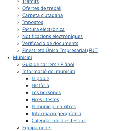
Tràmits
Ofertes de treball
Carpeta ciutadana
Impostos
Factura electrònica
Notificacions electròniques
Verificació de documents
Finestreta Única Empresarial (FUE)
Municipi
Guia de carrers / Plànol
Informació del municipi
El poble
Història
Les persones
Fires i festes
El municipi en xifres
Informació geogràfica
Calendari de dies festius
Equipaments