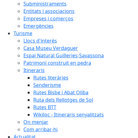
Subministraments
Entitats i associacions
Empreses i comerços
Emergències
Turisme
Llocs d'interès
Casa Museu Verdaguer
Espai Natural Guilleries-Savassona
Patrimoni construït en pedra
Itineraris
Rutes literàries
Senderisme
Rutes Bisbe i Abat Oliba
Ruta dels Rellotges de Sol
Rutes BTT
Wikiloc - Itineraris senyalitzats
On menjar
Com arribar-hi
Actualitat