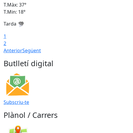
T.Màx: 37°
T
T.Min: 18°
T
Tarda
T
1
2
Anterior
Següent
Butlletí digital
Subscriu-te
Plànol / Carrers