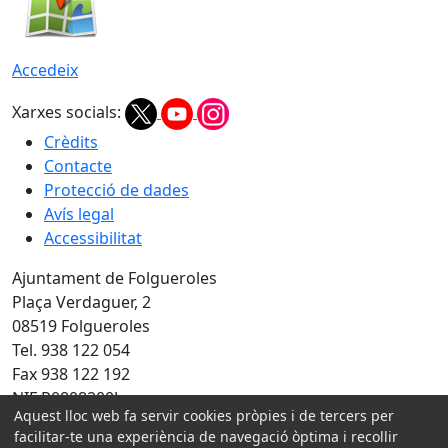
Accedeix
Xarxes socials:
Crèdits
Contacte
Protecció de dades
Avís legal
Accessibilitat
Ajuntament de Folgueroles
Plaça Verdaguer, 2
08519 Folgueroles
Tel. 938 122 054
Fax 938 122 192
NIF P0808200J
Aquest lloc web fa servir cookies pròpies i de tercers per
Amb la col·laboració de:
facilitar-te una experiència de navegació òptima i recollir