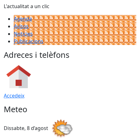
L'actualitat a un clic
Agenda
Avisos
Notícies
Publicacions
Adreces i telèfons
Accedeix
Meteo
Dissabte, 8 d’agost
D