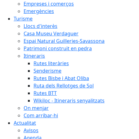
Empreses i comerços
Emergències
Turisme
Llocs d'interès
Casa Museu Verdaguer
Espai Natural Guilleries-Savassona
Patrimoni construït en pedra
Itineraris
Rutes literàries
Senderisme
Rutes Bisbe i Abat Oliba
Ruta dels Rellotges de Sol
Rutes BTT
Wikiloc - Itineraris senyalitzats
On menjar
Com arribar-hi
Actualitat
Avisos
Agenda