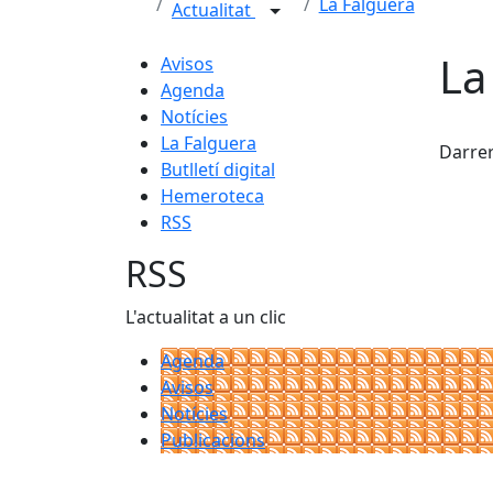
La Falguera
Actualitat
La
Avisos
Agenda
Notícies
X
La Falguera
Darrer
Butlletí digital
Hemeroteca
RSS
RSS
L'actualitat a un clic
Agenda
Avisos
Notícies
Publicacions