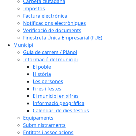
Carpeta ciutadana
Impostos
Factura electrònica
Notificacions electròniques
Verificació de documents
Finestreta Única Empresarial (FUE)
Municipi
Guia de carrers / Plànol
Informació del municipi
El poble
Història
Les persones
Fires i festes
El municipi en xifres
Informació geogràfica
Calendari de dies festius
Equipaments
Subministraments
Entitats i associacions