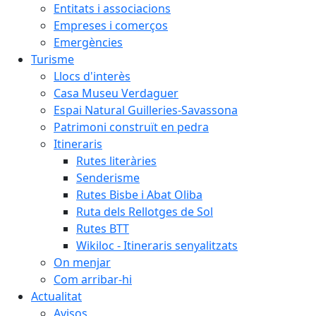
Entitats i associacions
Empreses i comerços
Emergències
Turisme
Llocs d'interès
Casa Museu Verdaguer
Espai Natural Guilleries-Savassona
Patrimoni construït en pedra
Itineraris
Rutes literàries
Senderisme
Rutes Bisbe i Abat Oliba
Ruta dels Rellotges de Sol
Rutes BTT
Wikiloc - Itineraris senyalitzats
On menjar
Com arribar-hi
Actualitat
Avisos