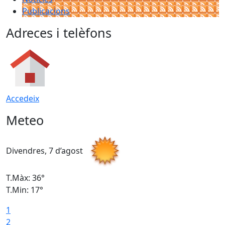
Publicacions
Adreces i telèfons
Accedeix
Meteo
Divendres, 7 d’agost
D
T.Màx: 36°
T
T.Min: 17°
T
1
T
2