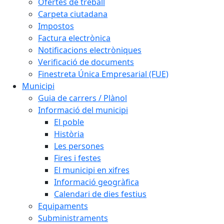
Ofertes de treball
Carpeta ciutadana
Impostos
Factura electrònica
Notificacions electròniques
Verificació de documents
Finestreta Única Empresarial (FUE)
Municipi
Guia de carrers / Plànol
Informació del municipi
El poble
Història
Les persones
Fires i festes
El municipi en xifres
Informació geogràfica
Calendari de dies festius
Equipaments
Subministraments