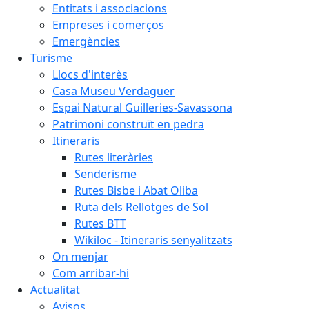
Entitats i associacions
Empreses i comerços
Emergències
Turisme
Llocs d'interès
Casa Museu Verdaguer
Espai Natural Guilleries-Savassona
Patrimoni construït en pedra
Itineraris
Rutes literàries
Senderisme
Rutes Bisbe i Abat Oliba
Ruta dels Rellotges de Sol
Rutes BTT
Wikiloc - Itineraris senyalitzats
On menjar
Com arribar-hi
Actualitat
Avisos