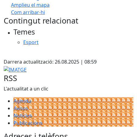
Amplieu el mapa
Com arribar-hi
Leaflet
| ©
OpenStreetMap
contributors
Contingut relacionat
+
Temes
−
Esport
X
Darrera actualització: 26.08.2025 | 08:59
IMATGE
RSS
L'actualitat a un clic
Agenda
Avisos
Notícies
Publicacions
Adreces i telèfons