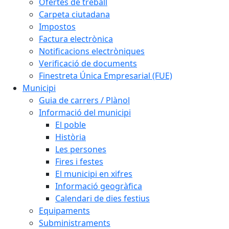
Ofertes de treball
Carpeta ciutadana
Impostos
Factura electrònica
Notificacions electròniques
Verificació de documents
Finestreta Única Empresarial (FUE)
Municipi
Guia de carrers / Plànol
Informació del municipi
El poble
Història
Les persones
Fires i festes
El municipi en xifres
Informació geogràfica
Calendari de dies festius
Equipaments
Subministraments