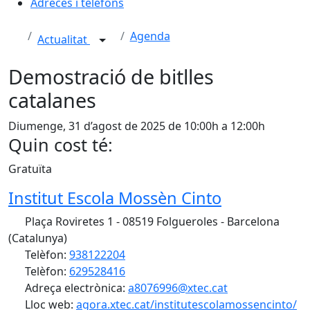
Adreces i telèfons
Agenda
Actualitat
Demostració de bitlles
catalanes
Diumenge, 31 d’agost de 2025 de 10:00h a 12:00h
Quin cost té:
Gratuïta
Institut Escola Mossèn Cinto
Plaça Roviretes 1 - 08519 Folgueroles - Barcelona
(Catalunya)
Telèfon:
938122204
Telèfon:
629528416
Adreça electrònica:
a8076996@xtec.cat
Lloc web:
agora.xtec.cat/institutescolamossencinto/