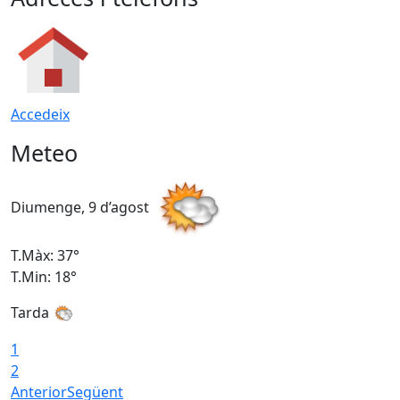
Accedeix
Meteo
Diumenge, 9 d’agost
D
T.Màx: 37°
T
T.Min: 18°
T
Tarda
T
1
2
Anterior
Següent