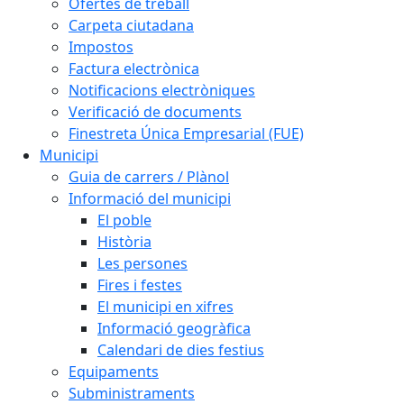
Ofertes de treball
Carpeta ciutadana
Impostos
Factura electrònica
Notificacions electròniques
Verificació de documents
Finestreta Única Empresarial (FUE)
Municipi
Guia de carrers / Plànol
Informació del municipi
El poble
Història
Les persones
Fires i festes
El municipi en xifres
Informació geogràfica
Calendari de dies festius
Equipaments
Subministraments