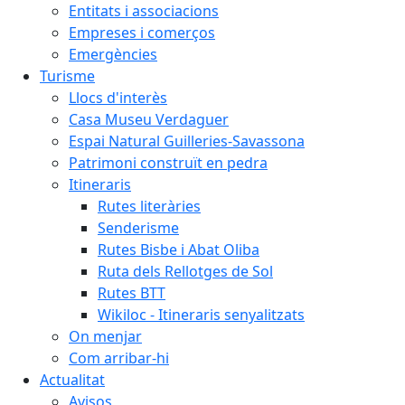
Entitats i associacions
Empreses i comerços
Emergències
Turisme
Llocs d'interès
Casa Museu Verdaguer
Espai Natural Guilleries-Savassona
Patrimoni construït en pedra
Itineraris
Rutes literàries
Senderisme
Rutes Bisbe i Abat Oliba
Ruta dels Rellotges de Sol
Rutes BTT
Wikiloc - Itineraris senyalitzats
On menjar
Com arribar-hi
Actualitat
Avisos