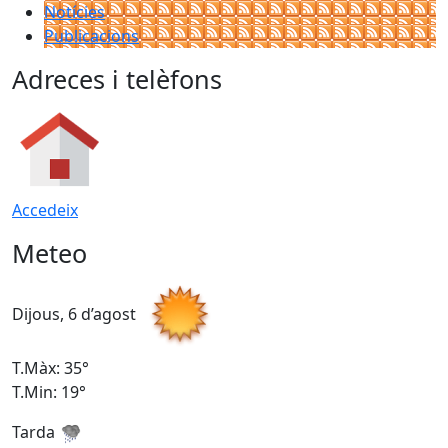
Notícies
Publicacions
Adreces i telèfons
Accedeix
Meteo
Dijous, 6 d’agost
D
T.Màx: 35°
T
T.Min: 19°
T
Tarda