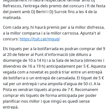
seguidament hi haurà l'espectacle familiar amb DJ
Refrescos, l'entrega dels premis del concurs i fi de festa
del jovent amb DJ Bertri i DJ Surrok fins a les 4 de la
matinada.
Com cada any, hi haurà premis per a la millor disfressa,
a la millor comparsa i a la millor carrossa. Apunta't al
concurs:
https://tuit.cat/mquql
Els tiquets per a la botifarrada es podran comprar del 9
al 20 de febrer al Punt d'informació (de dilluns a
diumenge de 10 a 14 h) i a la Sala de lectura (dimecres i
divendres de 16 a 19 h) anticipadament per 5 €. Aquesta
vegada com a novetat es podrà triar entre un entrepà
de botifarra o un entrepà de cansalada. El tiquet de 5 €
val per un entrepà i una ampolla d'aigua de 50 cl. A la
Pista es vendran tiquets al preu de 7 €. Recomanem
comprar els tiquets de forma anticipada per poder
planificar-nos millor i que ningú es quedi sense
entrepà.