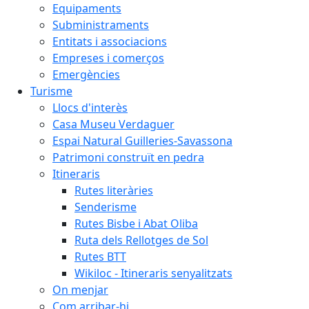
Equipaments
Subministraments
Entitats i associacions
Empreses i comerços
Emergències
Turisme
Llocs d'interès
Casa Museu Verdaguer
Espai Natural Guilleries-Savassona
Patrimoni construït en pedra
Itineraris
Rutes literàries
Senderisme
Rutes Bisbe i Abat Oliba
Ruta dels Rellotges de Sol
Rutes BTT
Wikiloc - Itineraris senyalitzats
On menjar
Com arribar-hi