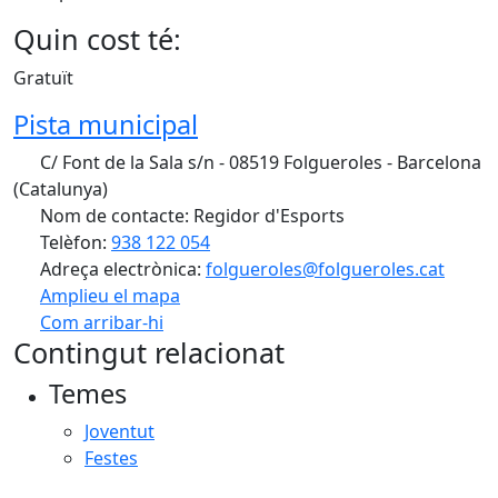
Quin cost té:
Gratuït
Pista municipal
C/ Font de la Sala s/n - 08519 Folgueroles - Barcelona
(Catalunya)
Nom de contacte: Regidor d'Esports
Telèfon:
938 122 054
Adreça electrònica:
folgueroles@folgueroles.cat
Amplieu el mapa
Com arribar-hi
Leaflet
| ©
OpenStreetMap
contributors
Contingut relacionat
+
Temes
−
Joventut
Festes