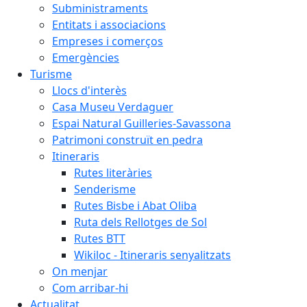
Subministraments
Entitats i associacions
Empreses i comerços
Emergències
Turisme
Llocs d'interès
Casa Museu Verdaguer
Espai Natural Guilleries-Savassona
Patrimoni construït en pedra
Itineraris
Rutes literàries
Senderisme
Rutes Bisbe i Abat Oliba
Ruta dels Rellotges de Sol
Rutes BTT
Wikiloc - Itineraris senyalitzats
On menjar
Com arribar-hi
Actualitat