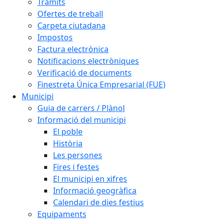
Tràmits
Ofertes de treball
Carpeta ciutadana
Impostos
Factura electrònica
Notificacions electròniques
Verificació de documents
Finestreta Única Empresarial (FUE)
Municipi
Guia de carrers / Plànol
Informació del municipi
El poble
Història
Les persones
Fires i festes
El municipi en xifres
Informació geogràfica
Calendari de dies festius
Equipaments