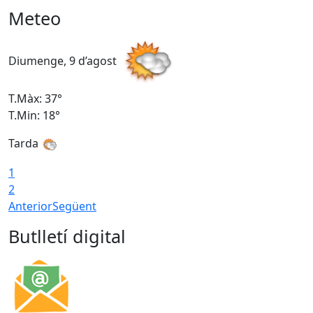
Meteo
Diumenge, 9 d’agost
D
T.Màx: 37°
T
T.Min: 18°
T
Tarda
T
1
2
Anterior
Següent
Butlletí digital